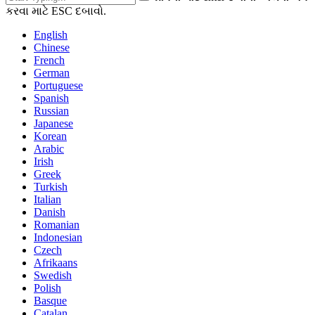
કરવા માટે ESC દબાવો.
English
Chinese
French
German
Portuguese
Spanish
Russian
Japanese
Korean
Arabic
Irish
Greek
Turkish
Italian
Danish
Romanian
Indonesian
Czech
Afrikaans
Swedish
Polish
Basque
Catalan