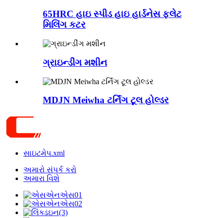
65HRC હાઇ સ્પીડ હાઇ હાર્ડનેસ ફ્લેટ
મિલિંગ કટર
ગ્રાઇન્ડીંગ મશીન
MDJN Meiwha ટર્નિંગ ટૂલ હોલ્ડર
સાઇટમેપ.xml
અમારો સંપર્ક કરો
અમારા વિશે