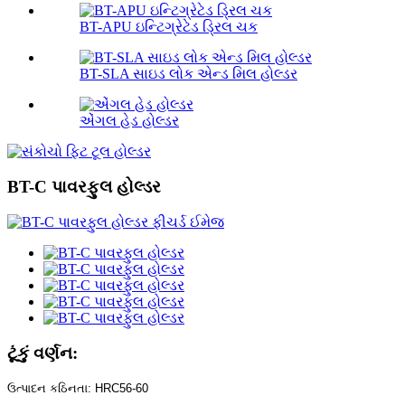
BT-APU ઇન્ટિગ્રેટેડ ડ્રિલ ચક
BT-SLA સાઇડ લોક એન્ડ મિલ હોલ્ડર
એંગલ હેડ હોલ્ડર
BT-C પાવરફુલ હોલ્ડર
ટૂંકું વર્ણન:
ઉત્પાદન કઠિનતા: HRC56-60