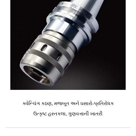
ક્વેન્ચિંગ કઠણ, મજબૂત અને ઘસારો-પ્રતિરોધક
ઉત્કૃષ્ટ હસ્તકલા, ગુણવત્તાની ખાતરી