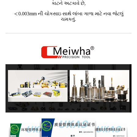
કાટને અટકાવે છે,
＜0.003mm ની ચોકસાઇ સાથે લાંબા ગાળા માટે નવા જેટલું
ચમકતું.