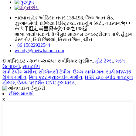
તાઇવાન હેડ ઓફિસ: નંબર 138-198, ઝિંગ'આન રોડ,
ઝુઆંગમેલી, દાજિયા ડિસ્ટ્રિક્ટ, તાઇચુંગ સિટી, તાઇવાન台中
市大甲區莊美里興安路138之198號
શાખા કાર્યાલય: નં. 8 બૈસુઇ સાયન્સ ઇન્ડસ્ટ્રીયલ પાર્ક, હૈહાંગ
વેસ્ટ રોડ, નિંઘે જિલ્લો, તિયાનજિન, ચીન
+86 15822922544
wendy@meiwhatool.com
© કૉપિરાઇટ - ૨૦૧૦-૨૦૨૫ : સર્વાધિકાર સુરક્ષિત.
હોટ ટૅગ્સ
,
ગરમ
ઉત્પાદનો
,
સાઇટમેપ
સર્વો ટેપીંગ મશીન
,
સીએનસી ટેપીંગ
,
ઉચ્ચ કાર્યક્ષમતા સાથે MW-16
ટેપિંગ મશીન
,
મિલ કટર ગ્રાઇન્ડીંગ મશીન
,
HSK હાઇ-સ્પીડ પાવરફુલ
હોલ્ડર
,
ઉચ્ચ પ્રદર્શન CNC ટૂલ ધારક
,
ઈમેલ મોકલો
x