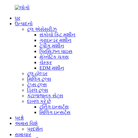
ઘર
ઉત્પાદનો
ટૂલ એસેસરીઝ
સંકોચો ફિટ મશીન
ગ્રાઇન્ડર મશીન
ટેપીંગ મશીન
પ્રિસિઝન વાઇસ
મેગ્નેટિક ચક્સ
ચેમ્ફર
EDM મશીન
ટૂલ હોલ્ડર
મિલિંગ ટૂલ્સ
ટેપ્સ ટૂલ્સ
ડ્રિલ ટૂલ્સ
કંટાળાજનક સેટ્સ
દાખલ કરે છે
ટર્નિંગ ઇન્સર્ટ્સ
મિલિંગ ઇન્સર્ટ્સ
પ્રશ્નો
અમારા વિશે
પ્રદર્શન
સમાચાર