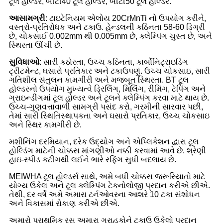
ટૂલ હોલ્ડર, બીટી40 ટૂલ હોલ્ડર, બીટી50 ટૂલ હોલ્ડર.
આ
સામગ્રી
: ટાઇટેનિયમ એલોય 20CrMnTi નો ઉપયોગ કરીને,
વસ્ત્રો-પ્રતિરોધક અને ટકાઉ. હેન્ડલની કઠિનતા 58-60 ડિગ્રી
છે, ચોકસાઈ 0.002mm થી 0.005mm છે, ક્લેમ્પિંગ ચુસ્ત છે, અને
સ્થિરતા ઊંચી છે.
સુવિધાઓ
: સારી કઠોરતા, ઉચ્ચ કઠિનતા, કાર્બોનિટ્રાઇડિંગ
ટ્રીટમેન્ટ, ઘસારો પ્રતિકાર અને ટકાઉપણું. ઉચ્ચ ચોકસાઇ, સારી
ગતિશીલ સંતુલન કામગીરી અને મજબૂત સ્થિરતા. BT ટૂલ
હોલ્ડરનો ઉપયોગ મુખ્યત્વે ડ્રિલિંગ, મિલિંગ, રીમિંગ, ટેપિંગ અને
ગ્રાઇન્ડીંગમાં ટૂલ હોલ્ડર અને ટૂલને ક્લેમ્પિંગ કરવા માટે થાય છે.
ઉચ્ચ-ગુણવત્તાવાળી સામગ્રી પસંદ કરો, ગરમીની સારવાર પછી,
તેમાં સારી સ્થિતિસ્થાપકતા અને ઘસારો પ્રતિકાર, ઉચ્ચ ચોકસાઇ
અને સ્થિર કામગીરી છે.
મશીનિંગ દરમિયાન, દરેક ઉદ્યોગ અને એપ્લિકેશન દ્વારા ટૂલ
હોલ્ડિંગ માટેની ચોક્કસ માંગણીઓ નક્કી કરવામાં આવે છે. શ્રેણી
હાઇ-સ્પીડ કટીંગથી લઈને ભારે રફિંગ સુધી બદલાય છે.
MEIWHA ટૂલ હોલ્ડર્સ સાથે, અમે બધી ચોક્કસ જરૂરિયાતો માટે
યોગ્ય ઉકેલ અને ટૂલ ક્લેમ્પિંગ ટેકનોલોજી પ્રદાન કરીએ છીએ.
તેથી, દર વર્ષે અમે અમારા ટર્નઓવરના આશરે 10 ટકા સંશોધન
અને વિકાસમાં રોકાણ કરીએ છીએ.
અમારો પ્રાથમિક રસ અમારા ગ્રાહકોને ટકાઉ ઉકેલો પ્રદાન