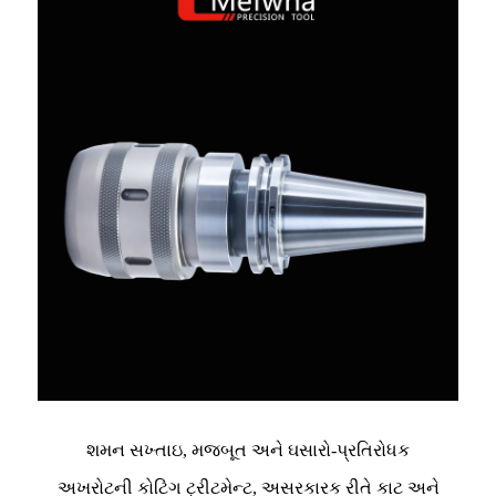
શમન સખ્તાઇ, મજબૂત અને ઘસારો-પ્રતિરોધક
અખરોટની કોટિંગ ટ્રીટમેન્ટ, અસરકારક રીતે કાટ અને