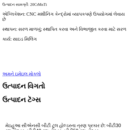
ઉત્પાદન સામગ્રી: 20CrMnTi
એપ્લિકેશન: CNC મશીનિંગ કેન્દ્રોમાં વ્યાપકપણે ઉપયોગમાં લેવાય
છે
સ્થાપન: સરળ માળખું; સ્થાપિત કરવા અને વિભાજીત કરવા માટે સરળ
કાર્ય: સાઇડ મિલિંગ
અમને ઇમેઇલ મોકલો
ઉત્પાદન વિગતો
ઉત્પાદન ટૅગ્સ
મેઇહુઆ સીએનસી બીટી ટૂલ હોલ્ડરના ત્રણ પ્રકાર છે: બીટી30