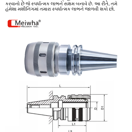
કરવાનો છે જે સ્પર્ધાત્મક લાભને સક્ષમ બનાવે છે. આ રીતે, તમે
હંમેશા મશીનિંગમાં તમારા સ્પર્ધાત્મક લાભને જાળવી શકો છો.