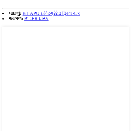
પાછલું:
BT-APU ઇન્ટિગ્રેટેડ ડ્રિલ ચક
આગળ:
BT-ER ધારક