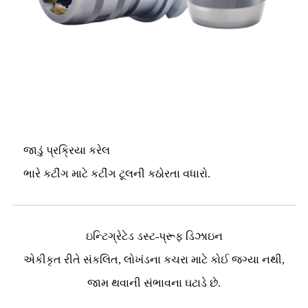
જાડું પ્રક્રિયા કરેલ
ભારે કટીંગ માટે કટીંગ ટૂલની કઠોરતા વધારો.
ઇન્ટિગ્રેટેડ ડસ્ટ-પ્રૂફ ડિઝાઇન
એકીકૃત રીતે સંકલિત, લોખંડના કચરા માટે કોઈ જગ્યા નથી,
જામ થવાની સંભાવના ઘટાડે છે.