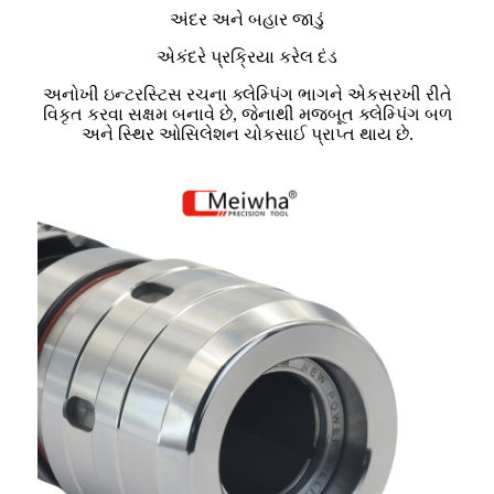
અંદર અને બહાર જાડું
એકંદરે પ્રક્રિયા કરેલ દંડ
અનોખી ઇન્ટરસ્ટિસ રચના ક્લેમ્પિંગ ભાગને એકસરખી રીતે
વિકૃત કરવા સક્ષમ બનાવે છે, જેનાથી મજબૂત ક્લેમ્પિંગ બળ
અને સ્થિર ઓસિલેશન ચોકસાઈ પ્રાપ્ત થાય છે.