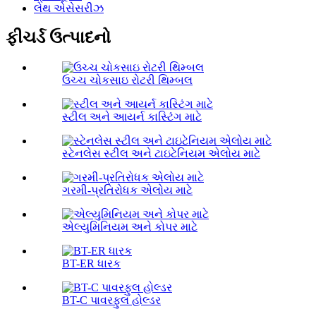
લેથ એસેસરીઝ
ફીચર્ડ ઉત્પાદનો
ઉચ્ચ ચોકસાઇ રોટરી થિમ્બલ
સ્ટીલ અને આયર્ન કાસ્ટિંગ માટે
સ્ટેનલેસ સ્ટીલ અને ટાઇટેનિયમ એલોય માટે
ગરમી-પ્રતિરોધક એલોય માટે
એલ્યુમિનિયમ અને કોપર માટે
BT-ER ધારક
BT-C પાવરફુલ હોલ્ડર