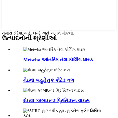
તમારો સંદેશ અહીં લખો અને અમને મોકલો.
ઉત્પાદનોની શ્રેણીઓ
Meiwha આંતરિક તેલ કોલિંગ ધારક
મેઇવા બહુહેતુક કોટેડ નળ
મેઇવા કમ્બાઇન્ડ પ્રિસિઝન વાઇસ