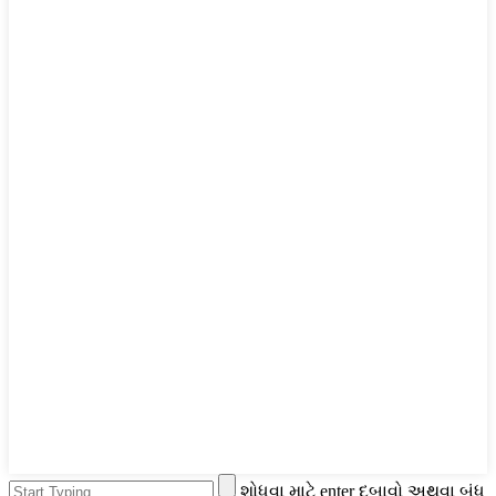
શોધવા માટે enter દબાવો અથવા બંધ