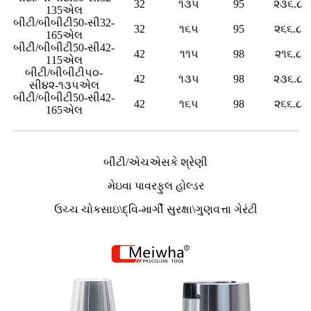
32
૧૩૫
95
૨૩૬.૮
135એલ
બીટી/બીબીટી50-સી32-
32
૧૬૫
95
૨૬૬.૮
165એલ
બીટી/બીબીટી50-સી42-
42
૧૧૫
98
૨૧૬.૮
115એલ
બીટી/બીબીટી૫૦-
42
૧૩૫
98
૨૩૬.૮
સી૪૨-૧૩૫એલ
બીટી/બીબીટી50-સી42-
42
૧૬૫
98
૨૬૬.૮
165એલ
બીટી/એચએસકે શ્રેણી
મેઇવા પાવરફુલ હોલ્ડર
ઉચ્ચ ચોકસાઇ\દ્વિ-માર્ગી સુરક્ષા\ગુણવત્તા ગેરંટી