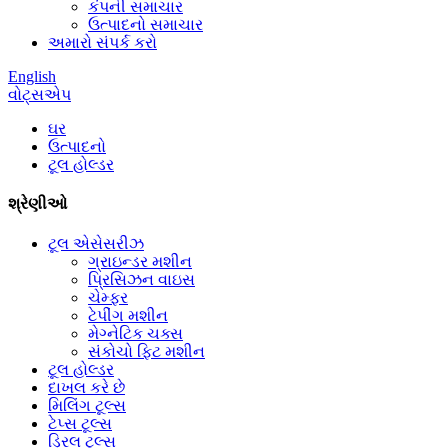
કંપની સમાચાર
ઉત્પાદનો સમાચાર
અમારો સંપર્ક કરો
English
વોટ્સએપ
ઘર
ઉત્પાદનો
ટૂલ હોલ્ડર
શ્રેણીઓ
ટૂલ એસેસરીઝ
ગ્રાઇન્ડર મશીન
પ્રિસિઝન વાઇસ
ચેમ્ફર
ટેપીંગ મશીન
મેગ્નેટિક ચક્સ
સંકોચો ફિટ મશીન
ટૂલ હોલ્ડર
દાખલ કરે છે
મિલિંગ ટૂલ્સ
ટેપ્સ ટૂલ્સ
ડ્રિલ ટૂલ્સ